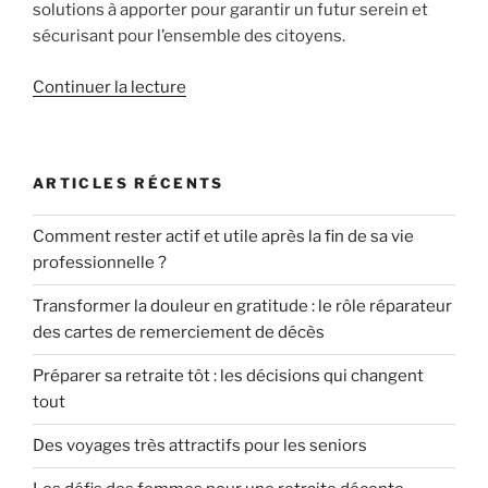
solutions à apporter pour garantir un futur serein et
sécurisant pour l’ensemble des citoyens.
de
Continuer la lecture
« Quel
avenir
pour
ARTICLES RÉCENTS
les
retraites
Comment rester actif et utile après la fin de sa vie
?
professionnelle ?
Enjeux
démographiques
Transformer la douleur en gratitude : le rôle réparateur
et
des cartes de remerciement de décès
économiques »
Préparer sa retraite tôt : les décisions qui changent
tout
Des voyages très attractifs pour les seniors