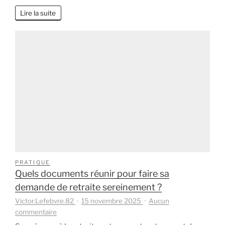
région
à
Lire la suite
la
retraite
:
bonne
idée
ou
fausse
promesse
?
PRATIQUE
Quels documents réunir pour faire sa
demande de retraite sereinement ?
Victor.Lefebvre.82
15 novembre 2025
Aucun
sur
commentaire
Quels