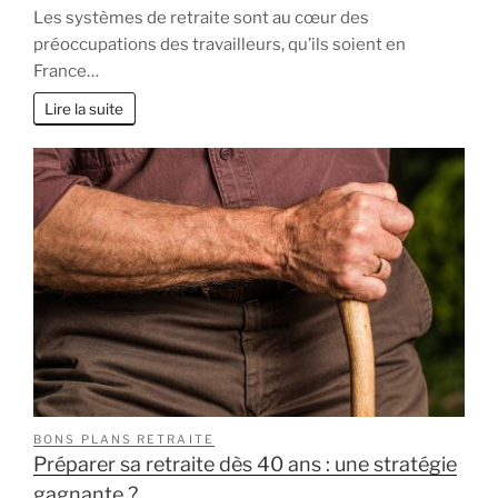
Trimestre
Les systèmes de retraite sont au cœur des
points
préoccupations des travailleurs, qu’ils soient en
ou
France…
années
:
Lire la suite
décrypta
des
système
de
retraite
belge
et
français
BONS PLANS RETRAITE
Préparer sa retraite dès 40 ans : une stratégie
gagnante ?