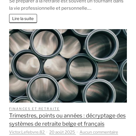
Se préparer à la retraite est souvent un tournant dans
documents
la vie professionnelle et personnelle.…
réunir
pour
Lire la suite
faire
sa
demande
de
retraite
sereinement
?
FINANCES ET RETRAITE
Trimestres, points ou années : décryptage des
systèmes de retraite belge et français
sur
Victor.Lefebvre.82
20 août 2025
Aucun commentaire