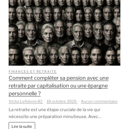
FINANCES ET RETRAITE
Comment compléter sa pension avec une
retraite par capitalisation ou une épargne
personnelle ?
sur
Victor.Lefebvre.82
18 octobre 2025
Aucun commentaire
Comm
La retraite est une étape cruciale de la vie qui
compl
nécessite une préparation minutieuse. Avec…
sa
pensi
Lire la suite