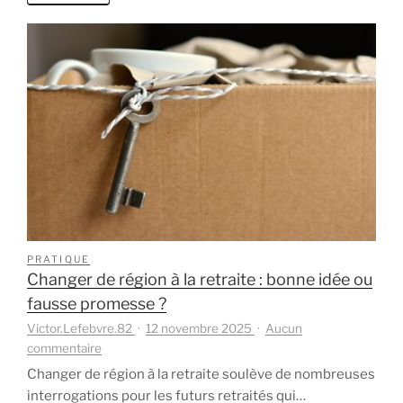
avec
une
retrait
par
capital
ou
une
éparg
person
?
PRATIQUE
Changer de région à la retraite : bonne idée ou
fausse promesse ?
Victor.Lefebvre.82
12 novembre 2025
Aucun
sur
commentaire
Changer
Changer de région à la retraite soulève de nombreuses
de
interrogations pour les futurs retraités qui…