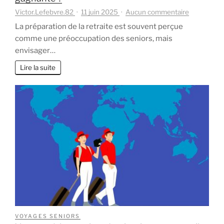
sur
Victor.Lefebvre.82
11 juin 2025
Aucun commentaire
Préparer
La préparation de la retraite est souvent perçue
sa
comme une préoccupation des seniors, mais
retraite
envisager…
dès
40
Lire la suite
ans
:
une
stratégie
gagnante
?
VOYAGES SENIORS