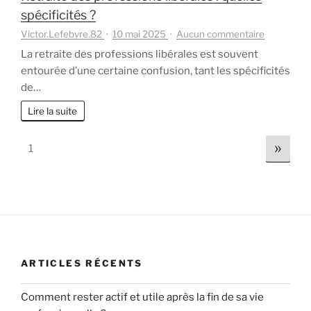
spécificités ?
sur
Victor.Lefebvre.82
10 mai 2025
Aucun commentaire
Retraite
La retraite des professions libérales est souvent
des
entourée d’une certaine confusion, tant les spécificités
profession
de…
libérales
:
Lire la suite
quelles
spécificité
Page:
Next
»
1
?
ARTICLES RÉCENTS
Comment rester actif et utile après la fin de sa vie