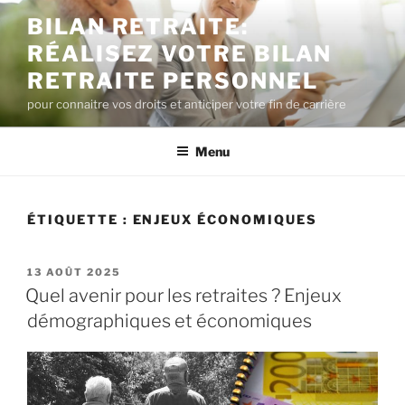
Aller
BILAN RETRAITE:
au
RÉALISEZ VOTRE BILAN
contenu
principal
RETRAITE PERSONNEL
pour connaitre vos droits et anticiper votre fin de carrière
Menu
ÉTIQUETTE :
ENJEUX ÉCONOMIQUES
PUBLIÉ
13 AOÛT 2025
LE
Quel avenir pour les retraites ? Enjeux
démographiques et économiques