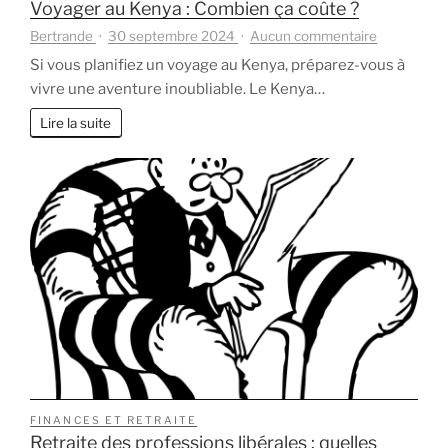
Voyager au Kenya : Combien ça coûte ?
sur
Bertrande
30 septembre 2024
Aucun commentaire
Voyager
Si vous planifiez un voyage au Kenya, préparez-vous à
au
vivre une aventure inoubliable. Le Kenya…
Kenya
:
Lire la suite
Combien
ça
coûte
?
FINANCES ET RETRAITE
Retraite des professions libérales : quelles