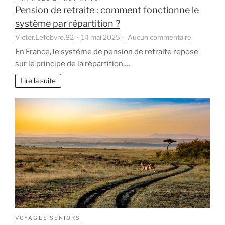
Pension de retraite : comment fonctionne le
système par répartition ?
sur
Victor.Lefebvre.82
14 mai 2025
Aucun commentaire
Pension
En France, le système de pension de retraite repose
de
sur le principe de la répartition,…
retraite
:
Lire la suite
comment
fonctionne
le
système
par
répartition
?
VOYAGES SENIORS