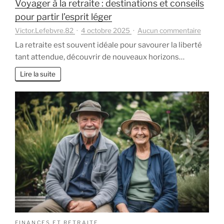
Voyager à la retraite : destinations et conseils
pour partir l’esprit léger
sur
Victor.Lefebvre.82
4 octobre 2025
Aucun commentaire
Voyage
La retraite est souvent idéale pour savourer la liberté
à
tant attendue, découvrir de nouveaux horizons…
la
retraite
Lire la suite
:
destina
et
conseil
pour
partir
l’esprit
léger
FINANCES ET RETRAITE