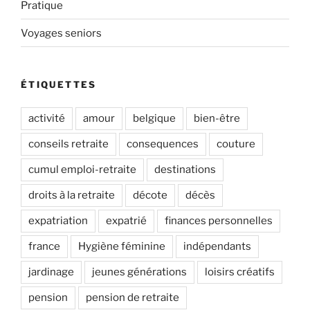
Pratique
Voyages seniors
ÉTIQUETTES
activité
amour
belgique
bien-être
conseils retraite
consequences
couture
cumul emploi-retraite
destinations
droits à la retraite
décote
décès
expatriation
expatrié
finances personnelles
france
Hygiène féminine
indépendants
jardinage
jeunes générations
loisirs créatifs
pension
pension de retraite