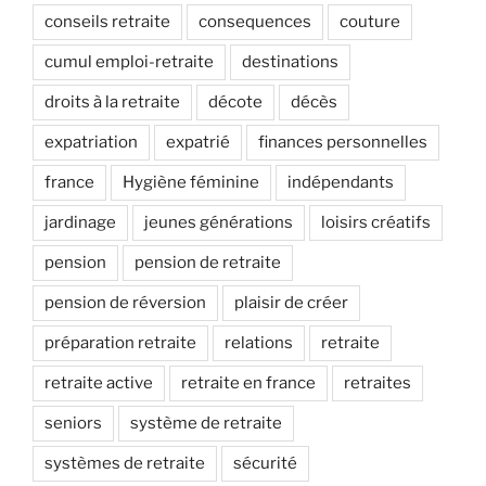
conseils retraite
consequences
couture
cumul emploi-retraite
destinations
droits à la retraite
décote
décès
expatriation
expatrié
finances personnelles
france
Hygiène féminine
indépendants
jardinage
jeunes générations
loisirs créatifs
pension
pension de retraite
pension de réversion
plaisir de créer
préparation retraite
relations
retraite
retraite active
retraite en france
retraites
seniors
système de retraite
systèmes de retraite
sécurité