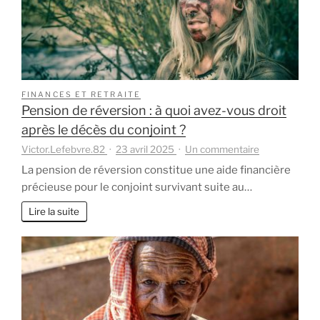
sécuri
?
FINANCES ET RETRAITE
Pension de réversion : à quoi avez-vous droit
après le décès du conjoint ?
sur
Victor.Lefebvre.82
23 avril 2025
Un commentaire
Pension
La pension de réversion constitue une aide financière
de
précieuse pour le conjoint survivant suite au…
réversion
:
Lire la suite
à
quoi
avez-
vous
droit
après