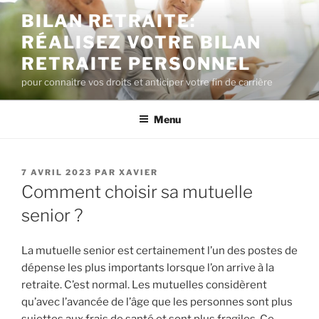
Aller
BILAN RETRAITE:
au
RÉALISEZ VOTRE BILAN
contenu
principal
RETRAITE PERSONNEL
pour connaitre vos droits et anticiper votre fin de carrière
Menu
PUBLIÉ
7 AVRIL 2023
PAR
XAVIER
LE
Comment choisir sa mutuelle
senior ?
La mutuelle senior est certainement l’un des postes de
dépense les plus importants lorsque l’on arrive à la
retraite. C’est normal. Les mutuelles considèrent
qu’avec l’avancée de l’âge que les personnes sont plus