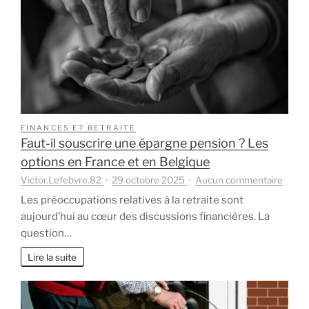
à
l’avance
?
FINANCES ET RETRAITE
Faut-il souscrire une épargne pension ? Les
options en France et en Belgique
sur
Victor.Lefebvre.82
29 octobre 2025
Aucun commentaire
Faut-
Les préoccupations relatives à la retraite sont
il
aujourd’hui au cœur des discussions financières. La
souscr
question…
une
éparg
Lire la suite
pensi
?
Les