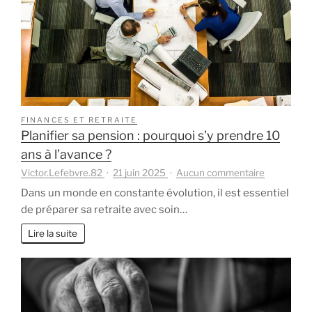
lien
fort
avec
ses
petits-
enfants
FINANCES ET RETRAITE
Planifier sa pension : pourquoi s’y prendre 10
ans à l’avance ?
sur
Victor.Lefebvre.82
21 juin 2025
Aucun commentaire
Planifier
Dans un monde en constante évolution, il est essentiel
sa
de préparer sa retraite avec soin…
pension
:
Lire la suite
pourquoi
s’y
prendre
10
ans