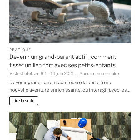
?
PRATIQUE
Devenir un grand-parent actif : comment
tisser un lien fort avec ses petits-enfants
sur
Victor.Lefebvre.82
14 juin 2025
Aucun commentaire
Devenir
Devenir grand-parent actif ouvre la porte à une
un
nouvelle aventure enrichissante, où interagir avec les…
grand-
parent
Lire la suite
actif
:
comment
tisser
un