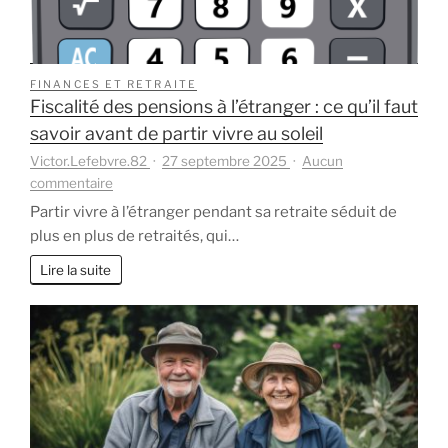
FINANCES ET RETRAITE
Fiscalité des pensions à l’étranger : ce qu’il faut
savoir avant de partir vivre au soleil
Victor.Lefebvre.82
27 septembre 2025
Aucun
sur
commentaire
Fiscalité
Partir vivre à l’étranger pendant sa retraite séduit de
des
plus en plus de retraités, qui…
pensions
à
Lire la suite
l’étranger
:
ce
qu’il
faut
savoir
avant
de