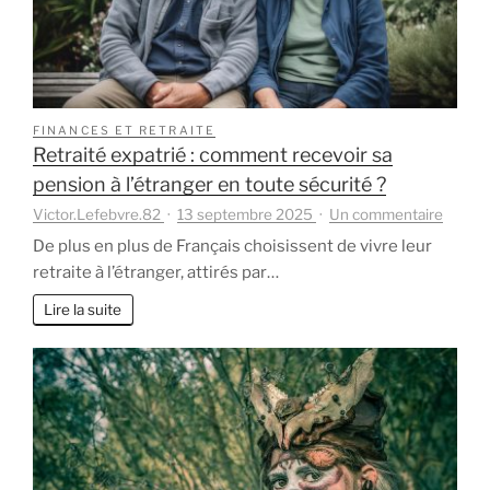
partir
vivre
au
soleil
FINANCES ET RETRAITE
Retraité expatrié : comment recevoir sa
pension à l’étranger en toute sécurité ?
sur
Victor.Lefebvre.82
13 septembre 2025
Un commentaire
Retrait
De plus en plus de Français choisissent de vivre leur
expatr
retraite à l’étranger, attirés par…
:
comme
Lire la suite
recevo
sa
pensio
à
l’étran
en
toute