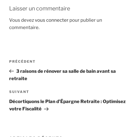
Laisser un commentaire
Vous devez
vous connecter
pour publier un
commentaire.
Navigation
Article
PRÉCÉDENT
de
précédent
3 raisons de rénover sa salle de bain avant sa
l’article
retraite
Article
SUIVANT
suivant
Décortiquons le Plan d’Épargne Retraite : Optimisez
votre Fiscalité