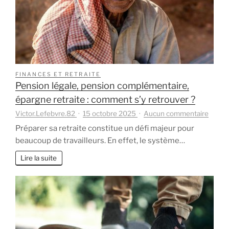
le
décès
du
conjoint
?
FINANCES ET RETRAITE
Pension légale, pension complémentaire,
épargne retraite : comment s’y retrouver ?
sur
Victor.Lefebvre.82
15 octobre 2025
Aucun commentaire
Pensi
Préparer sa retraite constitue un défi majeur pour
légale,
beaucoup de travailleurs. En effet, le système…
pensi
compl
Lire la suite
éparg
retrait
:
comm
s’y
retrou