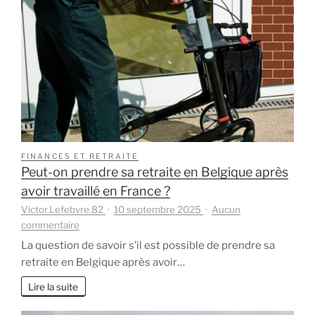
optio
en
Franc
et
en
Belgi
FINANCES ET RETRAITE
Peut-on prendre sa retraite en Belgique après
avoir travaillé en France ?
Victor.Lefebvre.82
10 septembre 2025
Aucun
sur
commentaire
Peut-
La question de savoir s’il est possible de prendre sa
on
retraite en Belgique après avoir…
prendre
sa
Lire la suite
retraite