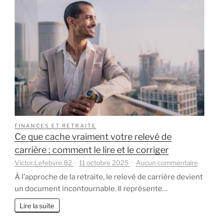
en
Belgique
après
avoir
travaillé
en
France
?
FINANCES ET RETRAITE
Ce que cache vraiment votre relevé de
carrière : comment le lire et le corriger
sur
Victor.Lefebvre.82
11 octobre 2025
Aucun commentaire
Ce
À l’approche de la retraite, le relevé de carrière devient
que
un document incontournable. Il représente…
cache
vraime
Lire la suite
votre