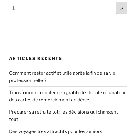
relevé
Page:
Next
»
1
de
carrièr
:
comme
le
lire
et
ARTICLES RÉCENTS
le
corrige
Comment rester actif et utile après la fin de sa vie
professionnelle ?
Transformer la douleur en gratitude : le rôle réparateur
des cartes de remerciement de décès
Préparer sa retraite tôt : les décisions qui changent
tout
Des voyages très attractifs pour les seniors