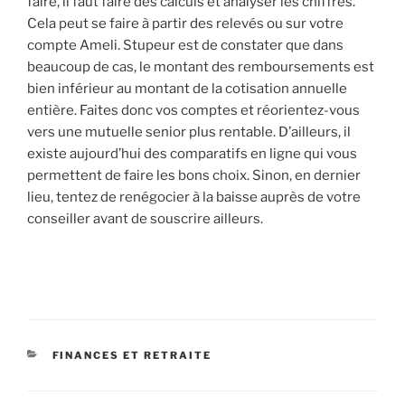
faire, il faut faire des calculs et analyser les chiffres.
Cela peut se faire à partir des relevés ou sur votre
compte Ameli. Stupeur est de constater que dans
beaucoup de cas, le montant des remboursements est
bien inférieur au montant de la cotisation annuelle
entière. Faites donc vos comptes et réorientez-vous
vers une mutuelle senior plus rentable. D’ailleurs, il
existe aujourd’hui des comparatifs en ligne qui vous
permettent de faire les bons choix. Sinon, en dernier
lieu, tentez de renégocier à la baisse auprès de votre
conseiller avant de souscrire ailleurs.
CATÉGORIES
FINANCES ET RETRAITE