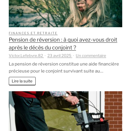
la
retraite
FINANCES ET RETRAITE
Pension de réversion : à quoi avez-vous droit
après le décès du conjoint ?
sur
Victor.Lefebvre.82
23 avril 2025
Un commentaire
Pension
La pension de réversion constitue une aide financière
de
précieuse pour le conjoint survivant suite au…
réversion
:
Lire la suite
à
quoi
avez-
vous
droit
après
le