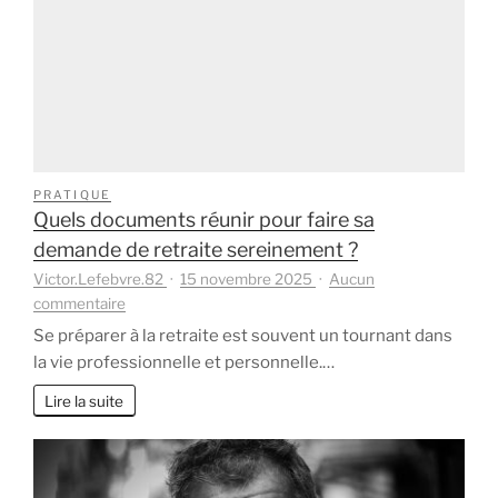
travaillé
en
France
?
PRATIQUE
Quels documents réunir pour faire sa
demande de retraite sereinement ?
Victor.Lefebvre.82
15 novembre 2025
Aucun
sur
commentaire
Quels
Se préparer à la retraite est souvent un tournant dans
documents
la vie professionnelle et personnelle.…
réunir
pour
Lire la suite
faire
sa
demande