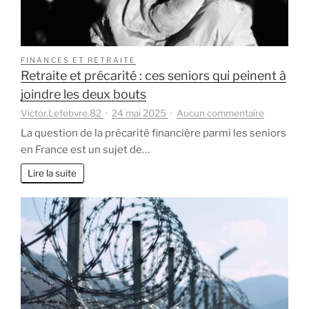
FINANCES ET RETRAITE
Retraite et précarité : ces seniors qui peinent à
joindre les deux bouts
sur
Victor.Lefebvre.82
24 mai 2025
Aucun commentaire
Retraite
La question de la précarité financière parmi les seniors
et
en France est un sujet de…
précarité
:
Lire la suite
ces
seniors
qui
peinent
à
joindre
les
deux