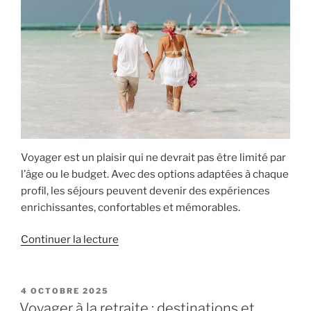
Voyager est un plaisir qui ne devrait pas être limité par
l’âge ou le budget. Avec des options adaptées à chaque
profil, les séjours peuvent devenir des expériences
enrichissantes, confortables et mémorables.
de
Continuer la lecture
« Des
voyages
très
PUBLIÉ
4 OCTOBRE 2025
LE
attractifs
Voyager à la retraite : destinations et