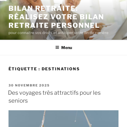
Aller
BILAN RETRAITE:
au
RÉALISEZ VOTRE BILAN
contenu
principal
RETRAITE PERSONNEL
pour connaitre vos droits et anticiper votre fin de carrière
Menu
ÉTIQUETTE :
DESTINATIONS
PUBLIÉ
30 NOVEMBRE 2025
LE
Des voyages très attractifs pour les
seniors