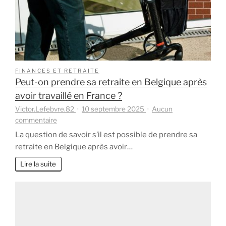
jour
FINANCES ET RETRAITE
Peut-on prendre sa retraite en Belgique après
avoir travaillé en France ?
Victor.Lefebvre.82
10 septembre 2025
Aucun
sur
commentaire
Peut-
La question de savoir s’il est possible de prendre sa
on
retraite en Belgique après avoir…
prendre
sa
Lire la suite
retraite
en
Belgique
après
avoir