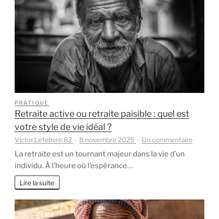
de
retraite
sereinement
?
PRATIQUE
Retraite active ou retraite paisible : quel est
votre style de vie idéal ?
sur
Victor.Lefebvre.82
8 novembre 2025
Un commentaire
Retraite
La retraite est un tournant majeur dans la vie d’un
active
individu. À l’heure où l’espérance…
ou
retraite
Lire la suite
paisible
:
quel