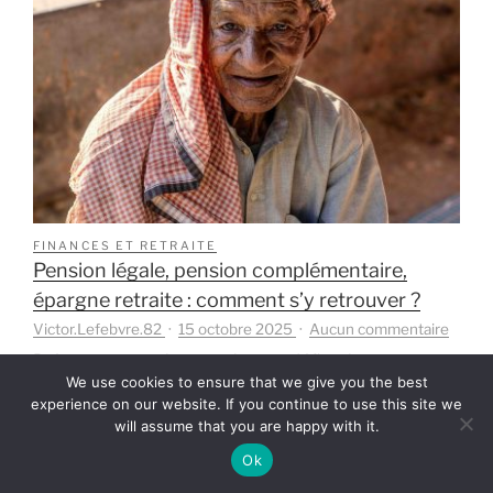
est
votre
style
de
vie
idéal
?
FINANCES ET RETRAITE
Pension légale, pension complémentaire,
épargne retraite : comment s’y retrouver ?
sur
Victor.Lefebvre.82
15 octobre 2025
Aucun commentaire
Pensi
Préparer sa retraite constitue un défi majeur pour
légale,
We use cookies to ensure that we give you the best
beaucoup de travailleurs. En effet, le système…
pensi
experience on our website. If you continue to use this site we
compl
Lire la suite
will assume that you are happy with it.
éparg
Ok
retrait