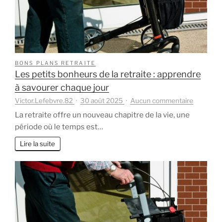
décès
du
conjoint
?
BONS PLANS RETRAITE
Les petits bonheurs de la retraite : apprendre
à savourer chaque jour
sur
Victor.Lefebvre.82
30 août 2025
Aucun commentaire
Les
La retraite offre un nouveau chapitre de la vie, une
petits
période où le temps est…
bonheur
de
Lire la suite
la
retraite
:
apprendr
à
savourer
chaque