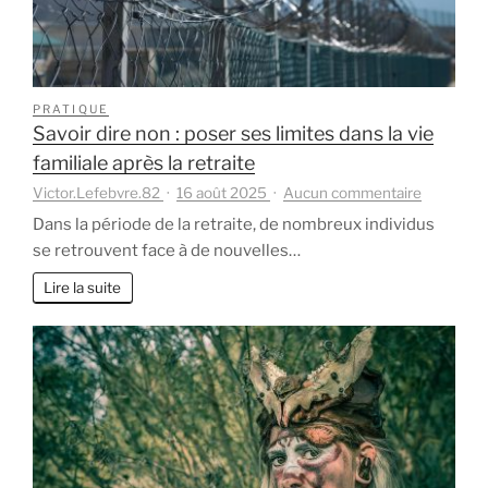
bouts
PRATIQUE
Savoir dire non : poser ses limites dans la vie
familiale après la retraite
sur
Victor.Lefebvre.82
16 août 2025
Aucun commentaire
Savoir
Dans la période de la retraite, de nombreux individus
dire
se retrouvent face à de nouvelles…
non
:
Lire la suite
poser
ses
limites
dans
la
vie
familiale
après