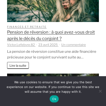
savoir
FINANCES ET RETRAITE
Pension de réversion : à quoi avez-vous droit
après le décès du conjoint ?
sur
Victor.Lefebvre.82
23 avril 2025
Un commentaire
Pension
La pension de réversion constitue une aide financière
de
précieuse pour le conjoint survivant suite au…
réversion
:
Lire la suite
à
quoi
avez-
We use cookies to ensure that we give you the best
vous
experience on our website. If you continue to use this site we
droit
will assume that you are happy with it.
après
Ok
le