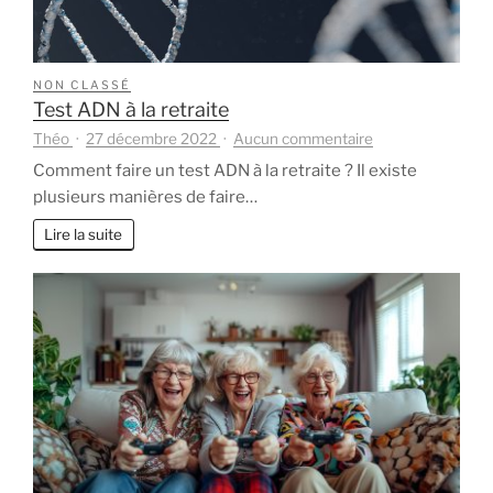
?
NON CLASSÉ
Test ADN à la retraite
sur
Théo
27 décembre 2022
Aucun commentaire
Test
Comment faire un test ADN à la retraite ? Il existe
ADN
plusieurs manières de faire…
à
la
Lire la suite
retraite