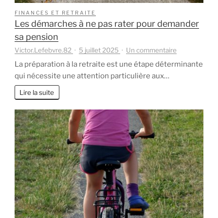
FINANCES ET RETRAITE
Les démarches à ne pas rater pour demander
sa pension
sur
Victor.Lefebvre.82
5 juillet 2025
Un commentaire
Les
La préparation à la retraite est une étape déterminante
démarches
qui nécessite une attention particulière aux…
à
ne
Lire la suite
pas
rater
pour
demander
sa
pension