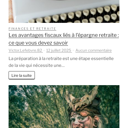
FINANCES ET RETRAITE
Les avantages fiscaux liés à l’épargne retraite :
ce que vous devez savoir
sur
Victor.Lefebvre.82
12 juillet 2025
Aucun commentaire
Les
La préparation à la retraite est une étape essentielle
avantage
de la vie qui nécessite une…
fiscaux
liés
Lire la suite
à
l’épargne
retraite
:
ce
que
vous
devez