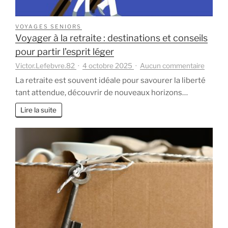
VOYAGES SENIORS
Voyager à la retraite : destinations et conseils
pour partir l’esprit léger
sur
Victor.Lefebvre.82
4 octobre 2025
Aucun commentaire
Voyage
La retraite est souvent idéale pour savourer la liberté
à
tant attendue, découvrir de nouveaux horizons…
la
retraite
Lire la suite
:
destina
et
conseil
pour
partir
l’esprit
léger