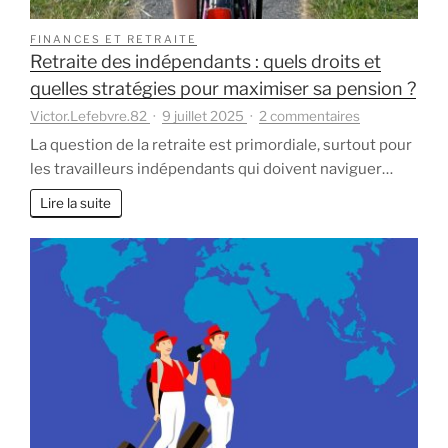
FINANCES ET RETRAITE
Retraite des indépendants : quels droits et
quelles stratégies pour maximiser sa pension ?
sur
Victor.Lefebvre.82
9 juillet 2025
2 commentaires
Retraite
La question de la retraite est primordiale, surtout pour
des
les travailleurs indépendants qui doivent naviguer…
indépendants
:
Lire la suite
quels
droits
et
quelles
stratégies
pour
maximiser
sa
pension
?