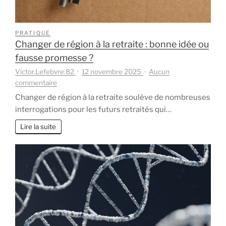
PRATIQUE
Changer de région à la retraite : bonne idée ou
fausse promesse ?
Victor.Lefebvre.82
12 novembre 2025
Aucun
sur
commentaire
Changer
Changer de région à la retraite soulève de nombreuses
de
interrogations pour les futurs retraités qui…
région
à
Lire la suite
la
retraite
:
bonne
idée
ou
fausse
promesse