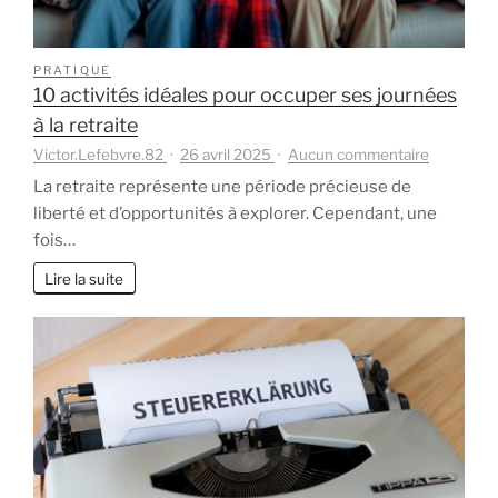
PRATIQUE
10 activités idéales pour occuper ses journées
à la retraite
sur
Victor.Lefebvre.82
26 avril 2025
Aucun commentaire
10
La retraite représente une période précieuse de
activités
liberté et d’opportunités à explorer. Cependant, une
idéales
fois…
pour
occuper
Lire la suite
ses
journées
à
la
retraite