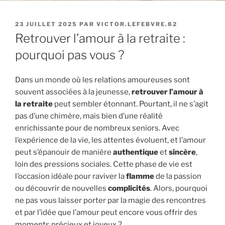
PUBLIÉ
23 JUILLET 2025
PAR
VICTOR.LEFEBVRE.82
LE
Retrouver l’amour à la retraite :
pourquoi pas vous ?
Dans un monde où les relations amoureuses sont
souvent associées à la jeunesse,
retrouver l’amour à
la retraite
peut sembler étonnant. Pourtant, il ne s’agit
pas d’une chimère, mais bien d’une réalité
enrichissante pour de nombreux seniors. Avec
l’expérience de la vie, les attentes évoluent, et l’amour
peut s’épanouir de manière
authentique
et
sincère
,
loin des pressions sociales. Cette phase de vie est
l’occasion idéale pour raviver la
flamme
de la passion
ou découvrir de nouvelles
complicités
. Alors, pourquoi
ne pas vous laisser porter par la magie des rencontres
et par l’idée que l’amour peut encore vous offrir des
moments précieux et joyeux ?