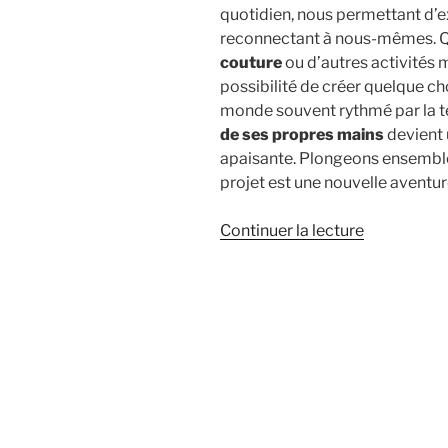
quotidien, nous permettant d’
reconnectant à nous-mêmes. Qu
couture
ou d’autres activités 
possibilité de créer quelque cho
monde souvent rythmé par la te
de ses propres mains
devient 
apaisante. Plongeons ensemble
projet est une nouvelle aventur
de
Continuer la lecture
« Loisirs
créatifs,
jardinage,
couture
:
redécouvr
le
plaisir
de