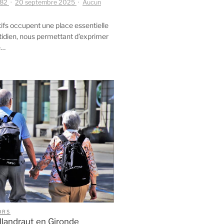
.82
20 septembre 2025
Aucun
sirs
atifs occupent une place essentielle
atifs,
tidien, nous permettant d’exprimer
dinage,
é…
ture
écouvrez
sir
er
s
ns
ORS
llandraut en Gironde