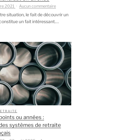
sur
re 2021
Aucun commentaire
Découvrir
e situation, le fait de découvrir un
Villandraut
constitue un fait intéressant.…
en
Gironde
RETRAITE
points ou années :
des systèmes de retraite
nçais