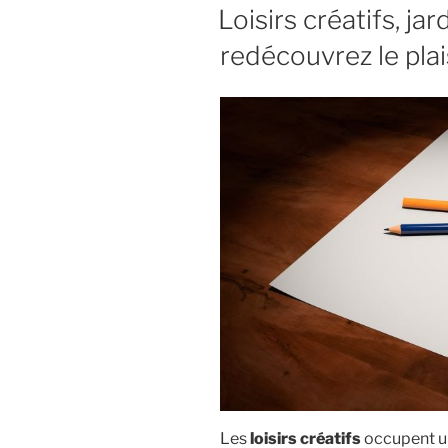
LE
Loisirs créatifs, jar
redécouvrez le plai
Les
loisirs créatifs
occupent un