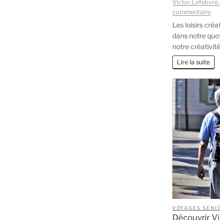
Victor.Lefebvre
sur
commentaire
Loi
Les loisirs cré
cré
dans notre quo
jar
notre créativit
cou
:
Lire la suite
red
le
plai
de
cré
de
vo
mai
VOYAGES SENI
Découvrir Vi