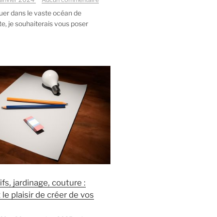
Décortiquons
uer dans le vaste océan de
le
te, je souhaiterais vous poser
Plan
d’Épargne
Retraite
:
Optimisez
votre
Fiscalité
ifs, jardinage, couture :
le plaisir de créer de vos