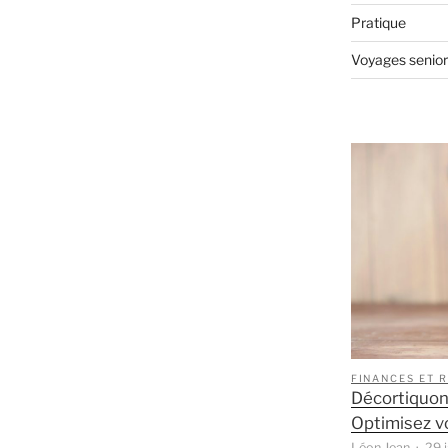
Pratique
Voyages senior
FINANCES ET 
Décortiquons
Optimisez vo
Léon Jean
29 