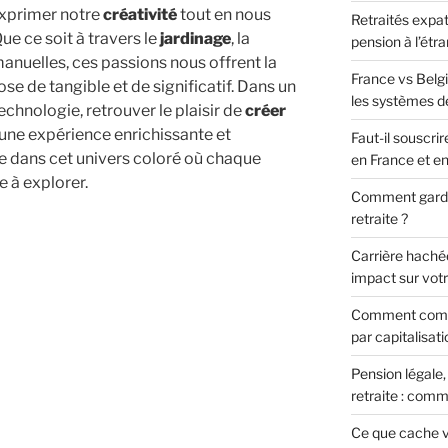
exprimer notre
créativité
tout en nous
Retraités expa
e ce soit à travers le
jardinage
, la
pension à l’étr
manuelles, ces passions nous offrent la
France vs Belgi
se de tangible et de significatif. Dans un
les systèmes de
chnologie, retrouver le plaisir de
créer
une expérience enrichissante et
Faut-il souscri
 dans cet univers coloré où chaque
en France et e
e à explorer.
Comment garder
retraite ?
Carrière hachée
impact sur votr
Comment complé
par capitalisat
ez
Pension légale
retraite : comm
Ce que cache vr