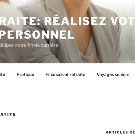
RAITE: RÉALISEZ VO
 PERSONNEL
iciper votre fin de carrière
ite
Pratique
Finances et retraite
Voyages seniors
ÉATIFS
ARTICLES R