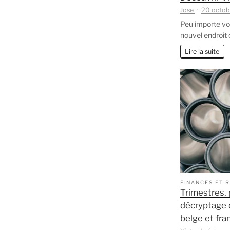
Jose
20 octob
Peu importe votr
nouvel endroit 
Lire la suite
FINANCES ET 
Trimestres, 
décryptage 
belge et fra